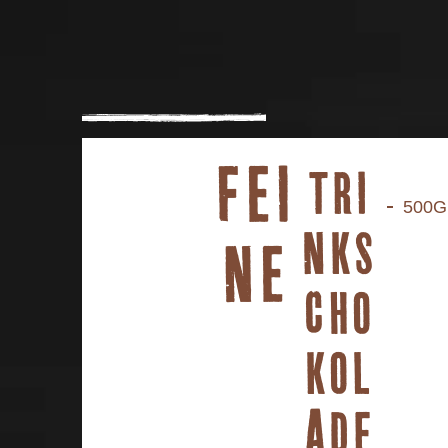
FEI
TRI
500G
NKS
NE
CHO
KOL
ADE