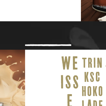
WE
TRIN
KSC
ISS
HOKO
E
LADE