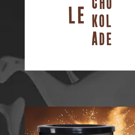
CHO
LE
KOL
ADE