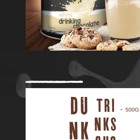
DU
TRI
500G
NKS
NK