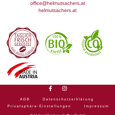
office@helmutsachers.at
helmutsachers.at
F
I
a
n
c
s
AGB
Datenschutzerklärung
e
t
Privatsphäre-Einstellungen
Impressum
b
a
o
g