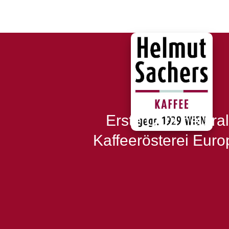
Erste CO2 neutra
Kaffeerösterei Euro