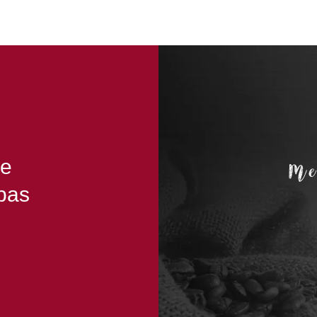
Me
le
pas