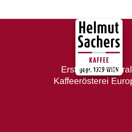
Erste CO2 neutra
Kaffeerösterei Euro