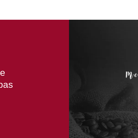
Me
le
pas